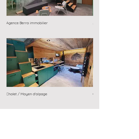
Agence Berra immobilier
Agence Berra immobilier
Chalet / Mayen d'alpage
Chalet / Mayen d'alpage