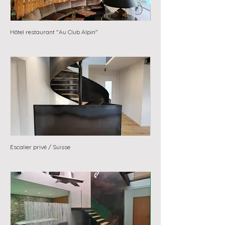
Hôtel restaurant "Au Club Alpin"
Hôtel restaurant "Au Club A
Escalier privé / Suisse
Escalier privé / Suisse